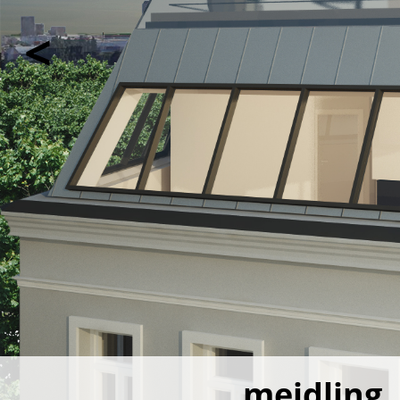
<
meidling