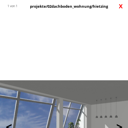
X
1 von 1
projekte/02dachboden_wohnung/hietzing
<
>