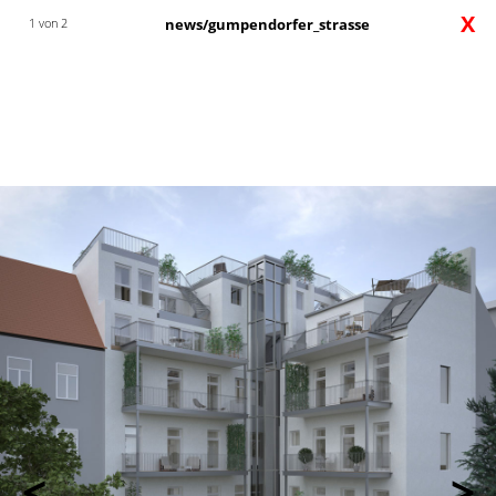
X
1 von 2
news/gumpendorfer_strasse
<
>