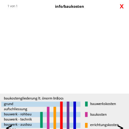
X
1 von 1
info/baukosten
<
>